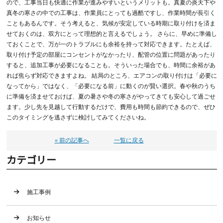
ので、工事当日も快適に作業が進みやすいというメリットも。真夏の炎天下や
真冬の寒さの中での工事は、作業員にとっても過酷ですし、作業時間が長引く
こともあるんです。そう考えると、気候が安定している時期に取り付けを済ま
せておくのは、双方にとって理想的と言えるでしょう。 さらに、早めに準備し
ておくことで、万が一のトラブルにも余裕を持って対応できます。たとえば、
取り付け予定の部屋にコンセントがなかったり、配管の位置に問題があったり
すると、追加工事が必要になることも。そういった場合でも、時間に余裕があ
れば焦らず対応できますよね。 結局のところ、エアコンの取り付けは「必要に
なってから」ではなく、「必要になる前」に動くのが賢い選択。春や秋のうち
に準備を済ませておけば、夏の暑さや冬の寒さがやってきても安心して過ごせ
ます。少し先を見越して行動するだけで、費用も時間も節約できるので、ぜひ
このタイミングを逃さずに検討してみてくださいね。
« 前の記事へ
一覧に戻る
カテゴリー
施工事例
お知らせ