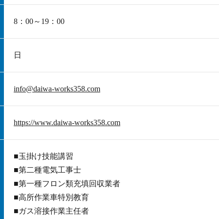
8：00～19：00
日
info@daiwa-works358.com
https://www.daiwa-works358.com
■玉掛け技能講習
■第二種電気工事士
■第一種フロン類充填回収業者
■高所作業車特別教育
■ガス溶接作業主任者